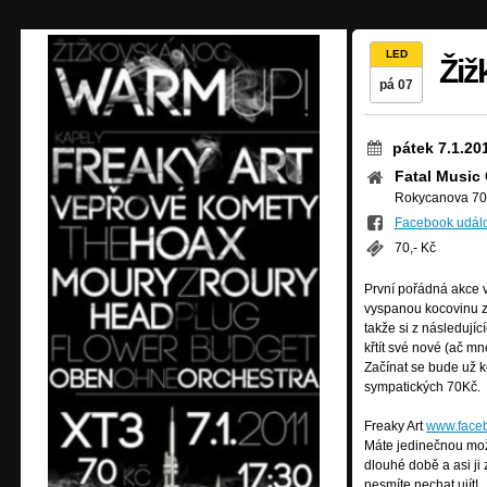
LED
Žiž
pá 07
pátek 7.1.20
Fatal Music
Rokycanova 707
Facebook událo
70,- Kč
První pořádná akce v
vyspanou kocovinu ze
takže si z následují
křtít své nové (ač 
Začínat se bude už k
sympatických 70Kč.
Freaky Art
www.faceb
Máte jedinečnou možn
dlouhé době a asi ji 
nesmíte nechat ujít!