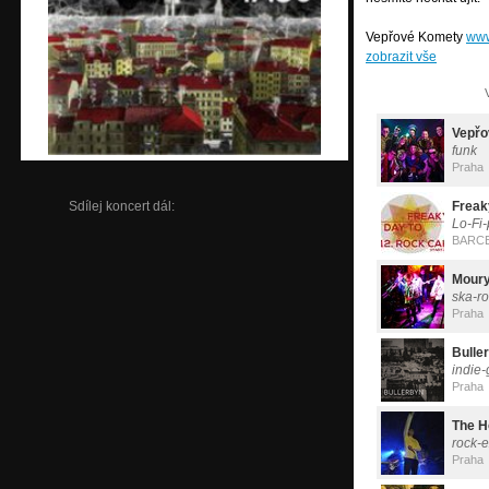
Vepřové Komety
www
zobrazit vše
Vepřo
funk
Praha
Freak
Sdílej koncert dál:
Lo-Fi
BARC
Moury
ska-r
Praha
Bulle
indie
Praha
The H
rock-
Praha