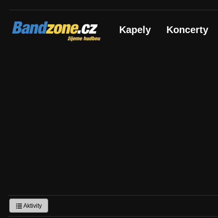
Bandzone.cz
Kapely
Koncerty
žijeme hudbou
Aktivity