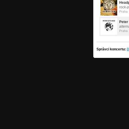
Headp
rock-
Praha
Peter
altern
Praha
Správci koncertu:
B