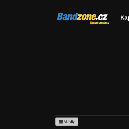
Bandzone.cz
Ka
žijeme hudbou
Aktivity