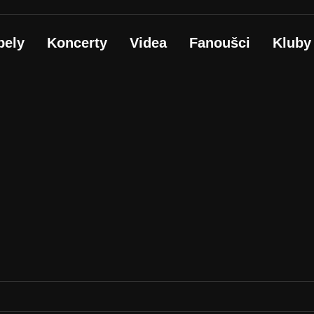
pely
Koncerty
Videa
Fanoušci
Kluby