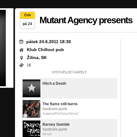
ČVN
Mutant Agency presents
pá 24
pátek 24.6.2011 18:30
Klub Chillout pub
Žilina, SK
1€
VYSTUPUJÍCÍ KAPELY:
Hitch a Death
The flame still burns
hardcore-punk
Galanta/Piešťany/Sereď
Barney Gumble
hardcore-punk
Sereď