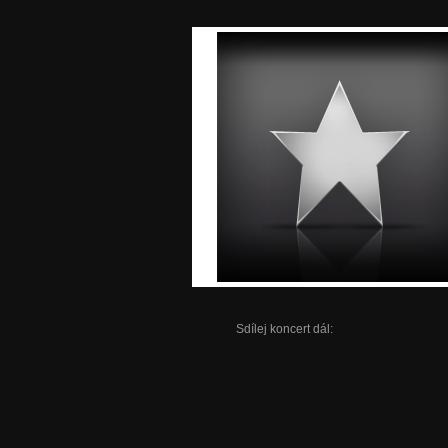
Sdílej koncert dál: