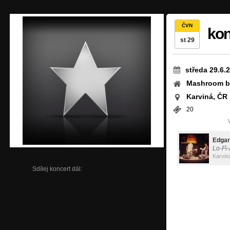
ČVN
kon
st 29
středa 29.6.
Mashroom b
Karviná, ČR
20
Edgar
Lo-Fi-
Karvin
Sdílej koncert dál: