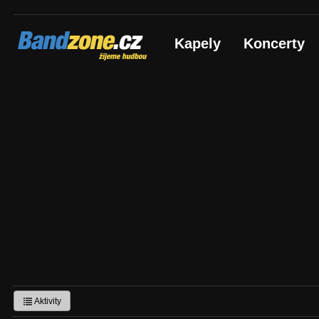
Bandzone.cz
Kapely
Koncerty
žijeme hudbou
Aktivity