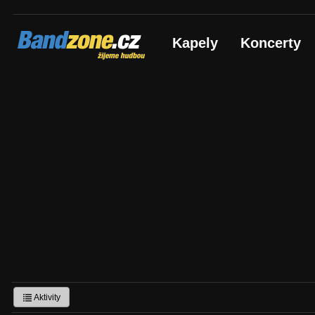
Bandzone.cz
Kapely
Koncerty
žijeme hudbou
Aktivity