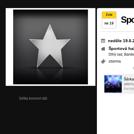
ČVN
Spo
ne 19
neděle 19.6.
Športová hal
Dlhý rad, Barde
zdarma
Šárka
altern
Bardej
Sdílej koncert dál: