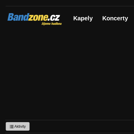
Bandzone.cz
Kapely
Koncerty
žijeme hudbou
Aktivity