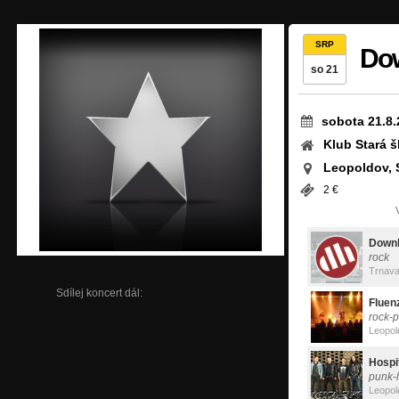
SRP
Dow
so 21
sobota 21.8.
Klub Stará š
Leopoldov, 
2 €
Downh
rock
Trnav
Sdílej koncert dál:
Fluen
rock-
Leopol
Hospi
punk-
Leopol