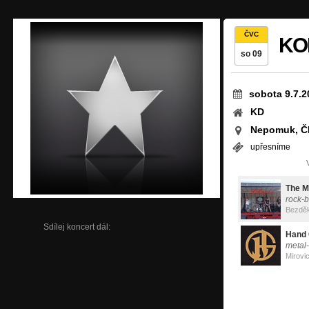
ČVC
KO
so 09
sobota 9.7.2
KD
Nepomuk, Č
upřesníme
The M
rock-b
Bezdě
Sdílej koncert dál:
Hand
metal
Mirovi