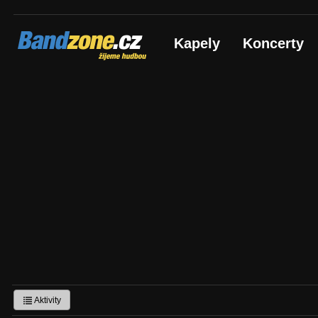
Bandzone.cz
Kapely
Koncerty
žijeme hudbou
Aktivity