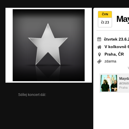
ČVN
May
čt 23
čtvrtek 23.6
V kolkovně 
Praha, ČR
zdarma
Mayd
acoust
Praha
Sdílej koncert dál: