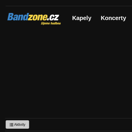
Bandzone.cz
Kapely
Koncerty
žijeme hudbou
Aktivity