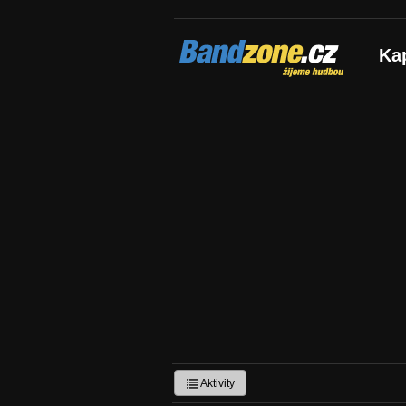
Bandzone.cz
Ka
žijeme hudbou
Aktivity