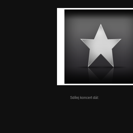
Sdílej koncert dál: