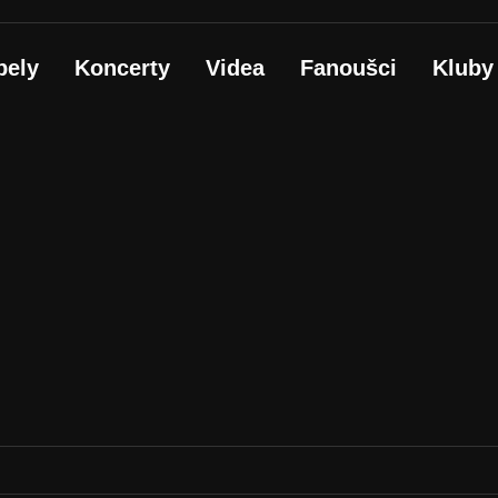
pely
Koncerty
Videa
Fanoušci
Kluby