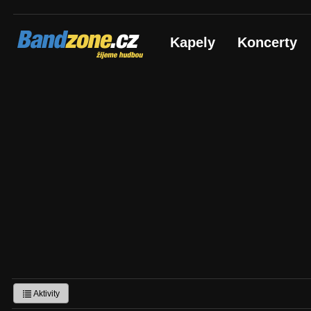
Bandzone.cz
Kapely
Koncerty
žijeme hudbou
Aktivity