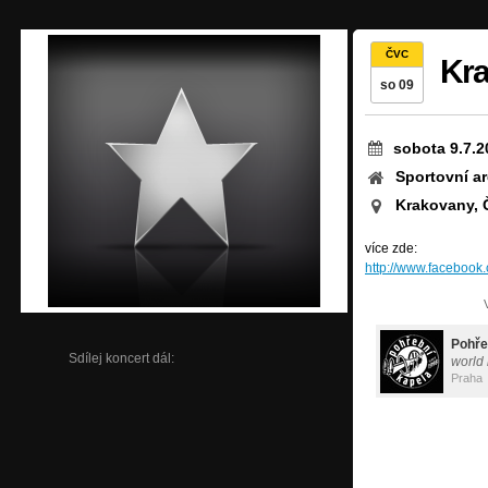
ČVC
Kra
so 09
sobota 9.7.2
Sportovní a
Krakovany, 
více zde:
http://www.faceboo
Pohře
Sdílej koncert dál:
world
Praha