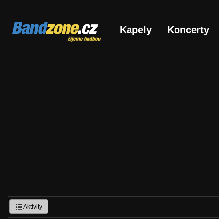
Bandzone.cz
Kapely
Koncerty
žijeme hudbou
Aktivity