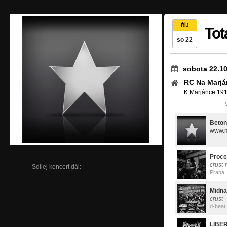
ŘÍJ
Tot
so 22
sobota 22.10
RC Na Marjá
K Marjánce 191
Beton
www.m
Proce
crust-
Sdílej koncert dál:
Praha
Midna
crust
d-beat
LIBE