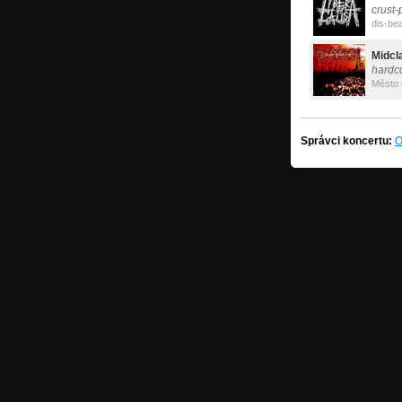
crust
dis-be
Midcl
hardco
Město 
Správci koncertu:
O