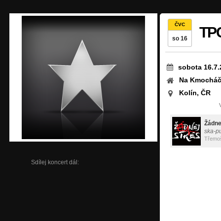
ČVC
TPC
so 16
sobota 16.7.
Na Kmocháč
Kolín, ČR
Žádne
ska-p
Třemo
Sdílej koncert dál: