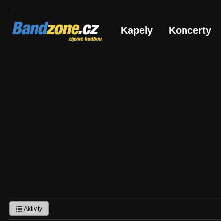
Bandzone.cz
Kapely
Koncerty
žijeme hudbou
Aktivity