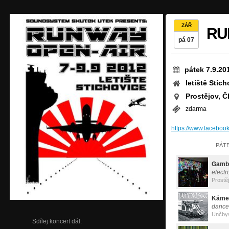
ZÁŘ
RU
pá 07
pátek 7.9.20
letiště Stich
Prostějov, Č
zdarma
https://www.facebo
PÁTE
Gambi
electr
Prostě
Káme
dance
Unčbyst
Sdílej koncert dál: