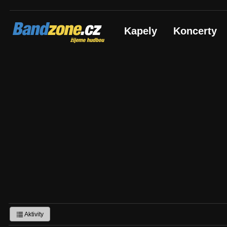
Bandzone.cz
Kapely
Koncerty
žijeme hudbou
Aktivity