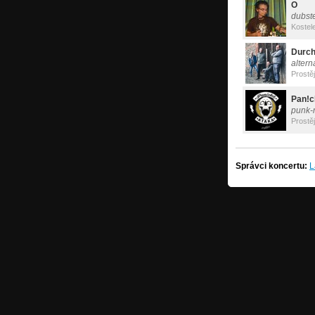
O
dubst
Kostel
Durc
altern
Prostě
Pan!c
punk-
Prostě
Správci koncertu:
L