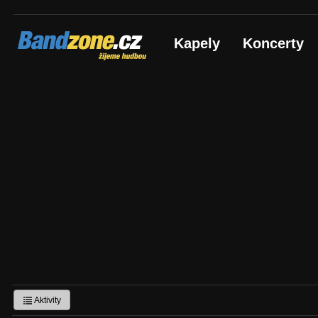
Bandzone.cz
Kapely
Koncerty
žijeme hudbou
Aktivity