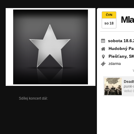
ČVN
Mla
so 18
sobota 18.6.
Hudobný Pa
Piešťany, S
zdarma
Deadl
punk-
Veľké 
Sdílej koncert dál: