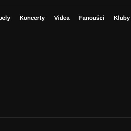
pely
Koncerty
Videa
Fanoušci
Kluby