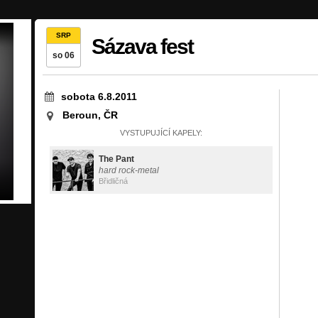
SRP
Sázava fest
so 06
sobota 6.8.2011
Beroun, ČR
VYSTUPUJÍCÍ KAPELY:
The Pant
hard rock-metal
Břidličná