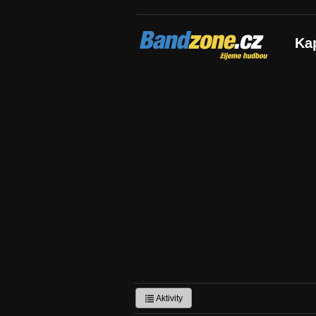
Bandzone.cz
Ka
žijeme hudbou
Aktivity