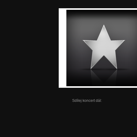
Sdílej koncert dál: