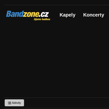
Bandzone.cz
Kapely
Koncerty
žijeme hudbou
Aktivity