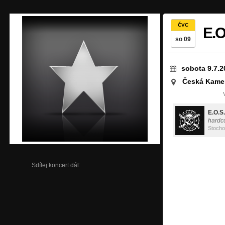
ČVC
E.O
so 09
sobota 9.7.2
Česká Kame
E.O.S.
hardc
Stoch
Sdílej koncert dál: