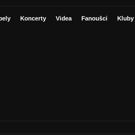
pely
Koncerty
Videa
Fanoušci
Kluby