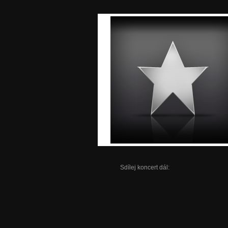
Sdílej koncert dál: