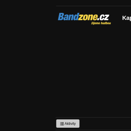
Bandzone.cz
Ka
žijeme hudbou
Aktivity