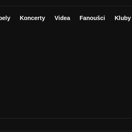
pely
Koncerty
Videa
Fanoušci
Kluby