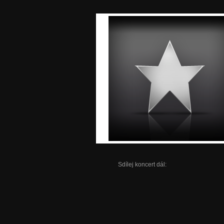
Sdílej koncert dál: