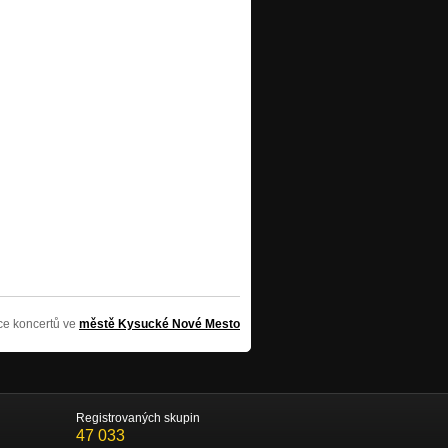
íce koncertů ve
městě Kysucké Nové Mesto
Registrovaných skupin
47 033