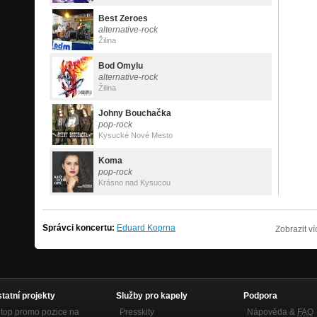
Best Zeroes
alternative-rock
Žilina
Bod Omylu
alternative-rock
Žilina
Johny Bouchačka
pop-rock
Kysucké Nové Mesto
Koma
pop-rock
Krásno nad Kysucou
Správci koncertu:
Eduard Koprna
Zobrazit v
statní projekty
Služby pro kapely
Podpora
top promo pozice na
Presskity
Nápověda &
FAQ