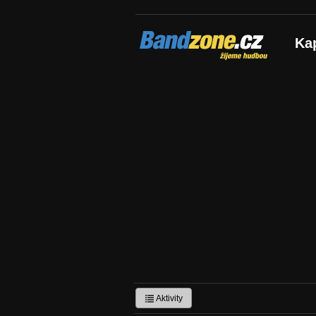
Bandzone.cz
Ka
žijeme hudbou
Aktivity