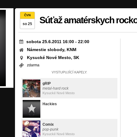
ČVN
Súťaž amatérskych rock
so 25
sobota 25.6.2011 16:00
-
22:00
Námestie slobody, KNM
Kysucké Nové Mesto, SK
zdarma
VYSTUPUJÍCÍ KAPELY:
gRIP
metal-hard rock
Kysucké Nové Mesto
Hackies
Comix
pop-punk
Kysucké Nové Mesto