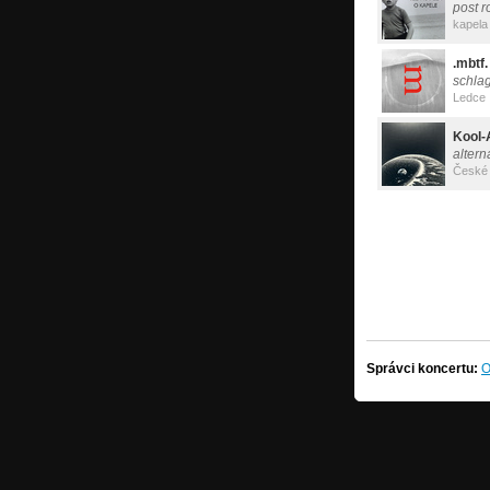
post r
kapela
.mbtf.
schla
Ledce
Kool-
altern
České 
Správci koncertu:
O