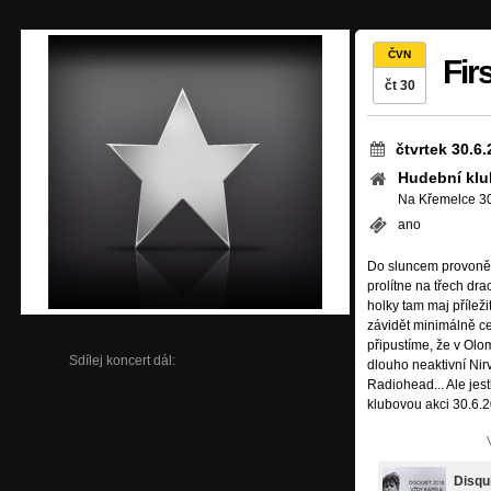
ČVN
Fir
čt 30
čtvrtek 30.6
Hudební klu
Na Křemelce 30
ano
Do sluncem provoněn
prolítne na třech dra
holky tam maj příležit
závidět minimálně ce
připustíme, že v Ol
Sdílej koncert dál:
dlouho neaktivní Nir
Radiohead... Ale jest
klubovou akci 30.6.2
Disqu