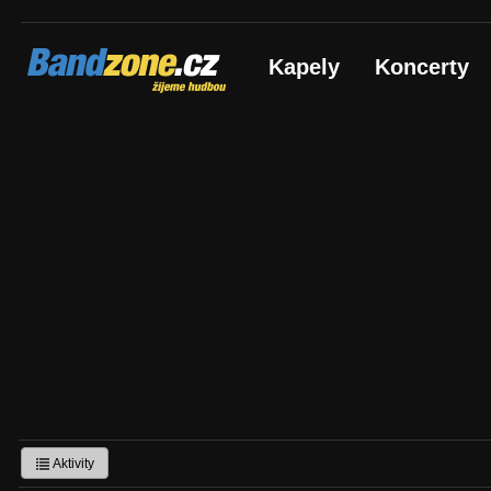
Bandzone.cz
Kapely
Koncerty
žijeme hudbou
Aktivity