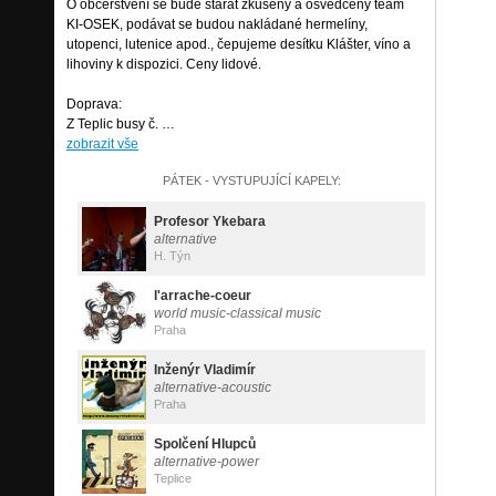
O občerstvení se bude starat zkušený a osvědčený team
KI-OSEK, podávat se budou nakládané hermelíny,
utopenci, lutenice apod., čepujeme desítku Klášter, víno a
lihoviny k dispozici. Ceny lidové.
Doprava:
Z Teplic busy č. …
zobrazit vše
PÁTEK - VYSTUPUJÍCÍ KAPELY:
Profesor Ykebara
alternative
H. Týn
l'arrache-coeur
world music-classical music
Praha
Inženýr Vladimír
alternative-acoustic
Praha
Spolčení Hlupců
alternative-power
Teplice