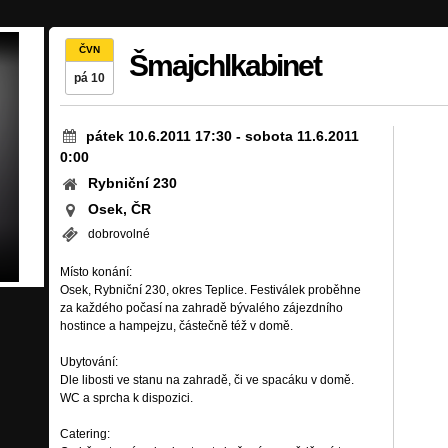
ČVN
Šmajchlkabinet
pá 10
pátek 10.6.2011 17:30
-
sobota 11.6.2011
0:00
Rybniční 230
Osek, ČR
dobrovolné
Místo konání:
Osek, Rybniční 230, okres Teplice. Festiválek proběhne
za každého počasí na zahradě bývalého zájezdního
hostince a hampejzu, částečně též v domě.
Ubytování:
Dle libosti ve stanu na zahradě, či ve spacáku v domě.
WC a sprcha k dispozici.
Catering: