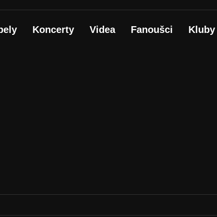
pely
Koncerty
Videa
Fanoušci
Kluby