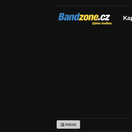
Bandzone.cz
Ka
žijeme hudbou
Aktivity