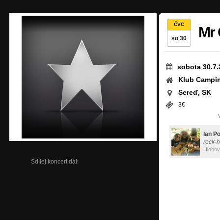
ČVC
Mr 
so 30
sobota 30.7.
Klub Campi
Sereď, SK
3€
Ian Po
rock-h
Hloho
Sdílej koncert dál: