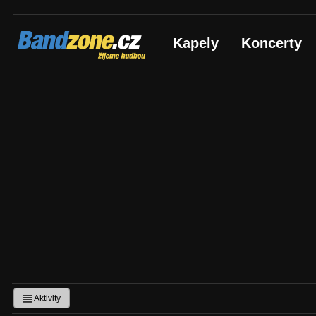
Bandzone.cz
Kapely
Koncerty
žijeme hudbou
Aktivity