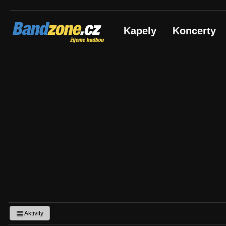
Bandzone.cz
Kapely
Koncerty
žijeme hudbou
Aktivity