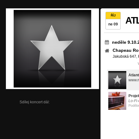
ŘÍJ
ATL
ne 09
neděle 9.10.
Chapeau Ro
Jakubská 647, 
Atlant
www.m
Proje
Lo-Fi
Sdílej koncert dál:
Poděb