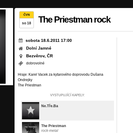
ČVN
The Priestman rock
so 18
sobota 18.6.2011 17:00
Dolní Jamné
Bezvěrov, ČR
dobrovolné
Hraje: Karel Vacek za kytarového doprovodu Dušana
Ondrejky
The Priestman
VYSTUPUJÍCÍ KAPELY:
Ne.Tře.Ba
The Priestman
rock-metal