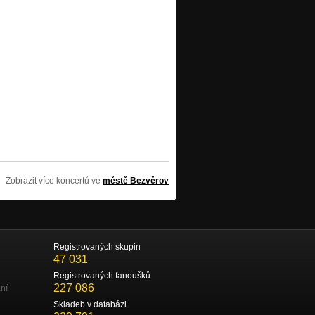
Zobrazit více koncertů ve
městě Bezvěrov
Registrovaných skupin
47 031
Registrovaných fanoušků
227 086
ní
Skladeb v databázi