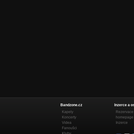
Bandzone.cz
Inzerce a o
Kapely
Rezervace 
Koncerty
homepage
Videa
Inzerce
Fanoušci
Kluby