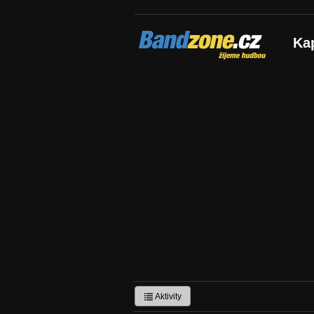
Bandzone.cz
Ka
žijeme hudbou
Aktivity