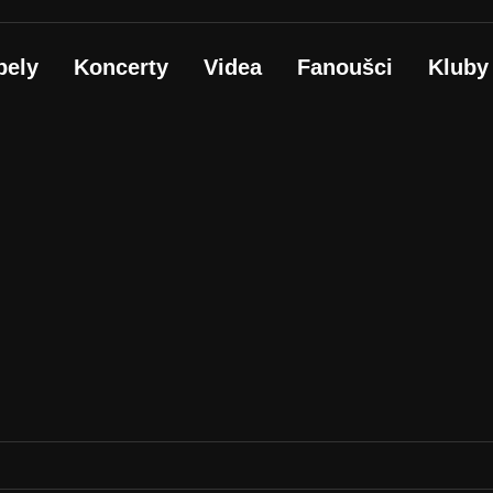
pely
Koncerty
Videa
Fanoušci
Kluby