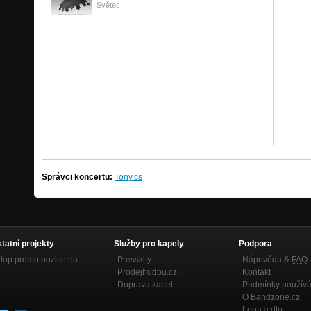
Světec
Správci koncertu:
Tony.cs
statní projekty
Služby pro kapely
Podpora
top promo pozice na
Presskity
Nápověda &
FAQ
Prodejhudbu.cz
Kontakt
Doprava kapel
Podmínky používá
O Bandzone.cz
Loga a dtp.