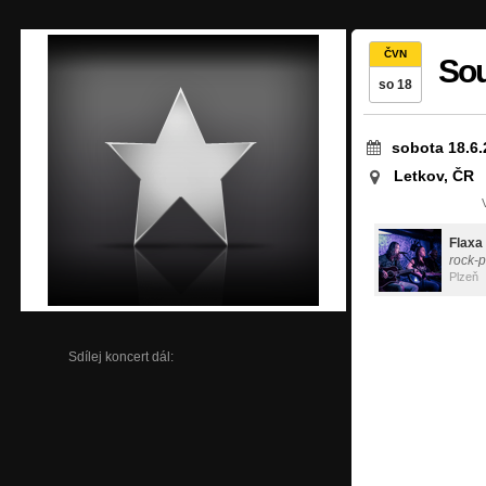
ČVN
So
so 18
sobota 18.6.
Letkov, ČR
Flaxa
rock-
Plzeň
Sdílej koncert dál: