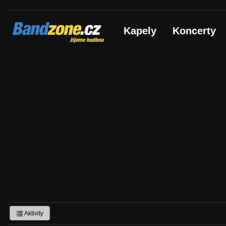
Bandzone.cz
Kapely
Koncerty
žijeme hudbou
Aktivity