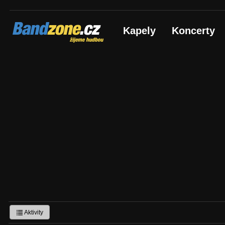
Bandzone.cz
Kapely
Koncerty
žijeme hudbou
Aktivity