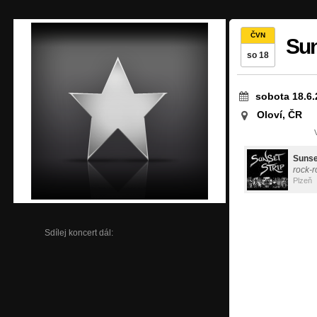
ČVN
Sun
so 18
sobota 18.6.
Oloví, ČR
Sunse
rock-r
Plzeň
Sdílej koncert dál: