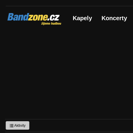
Bandzone.cz
Kapely
Koncerty
žijeme hudbou
Aktivity