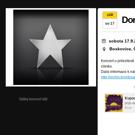
ZÁŘ
Dor
so 17
sobota 17.9.
Boskovice, 
Koncert u prilezitost
clanku.
Dalsi informace k na
http://orchis.brontos
Kupod
Sdílej koncert dál:
pop-al
Brno