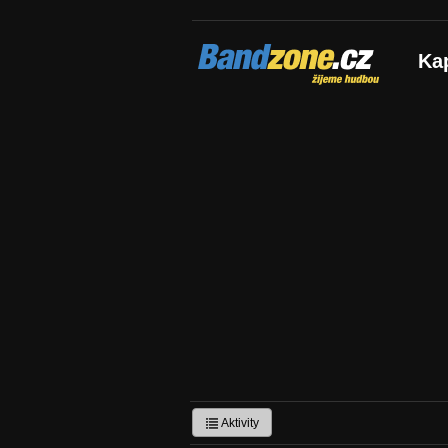
Bandzone.cz
Ka
žijeme hudbou
Aktivity