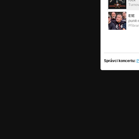
rock
Turno
E!E
punk-r
Příbra
Správci koncertu:
P