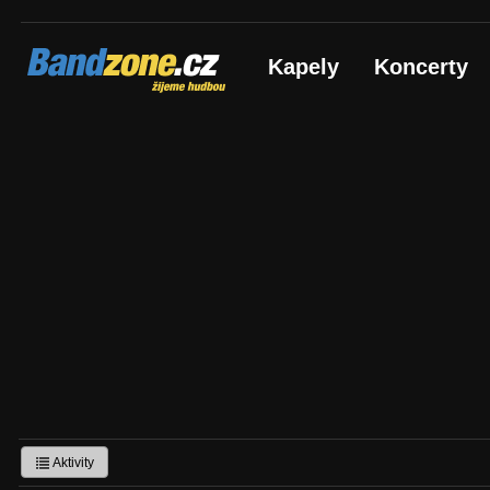
Bandzone.cz
Kapely
Koncerty
žijeme hudbou
Aktivity