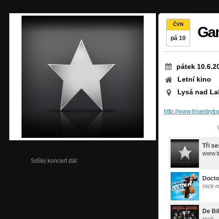
ČVN
Gam
pá 10
pátek 10.6.2
Letní kino
Lysá nad L
http://www.trisestryt
Tři se
www.tr
Sdílej koncert dál:
Docto
rock-r
De Bi