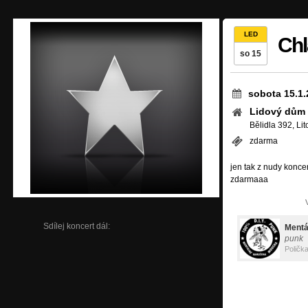
LED
Chl
so 15
sobota 15.1.
Lidový dům
Bělidla 392, Li
zdarma
jen tak z nudy koncer
zdarmaaa
Sdílej koncert dál:
Mentá
punk
Poličk