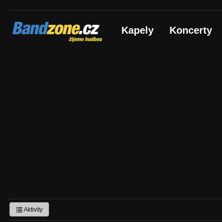
Bandzone.cz
Kapely
Koncerty
žijeme hudbou
Aktivity