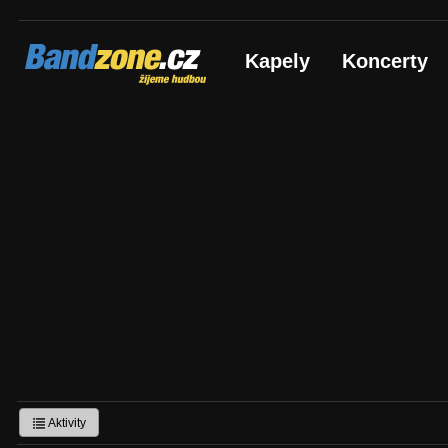
Bandzone.cz
Kapely
Koncerty
žijeme hudbou
Aktivity