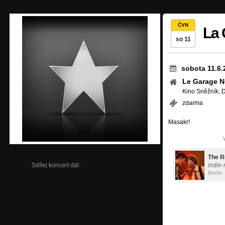
ČVN
La 
so 11
sobota 11.6.
Le Garage N
Kino Sněžník, 
zdarma
Masakr!
The R
Sdílej koncert dál:
indie-r
Berlín