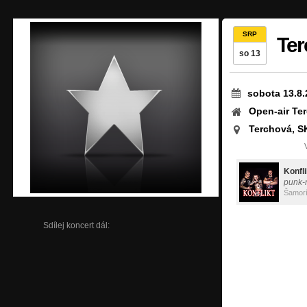
SRP
Te
so 13
sobota 13.8.
Open-air Te
Terchová, S
Konfli
punk-
Šamor
Sdílej koncert dál: