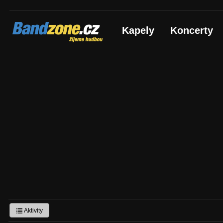
Bandzone.cz
Kapely
Koncerty
žijeme hudbou
Aktivity