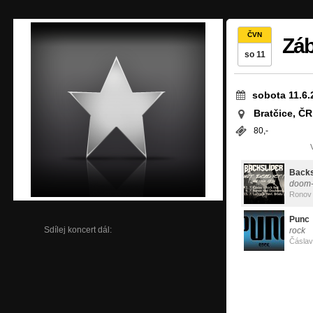
ČVN
Záb
so 11
sobota 11.6.
Bratčice, ČR
80,-
Backs
doom-
Ronov
Punc
Sdílej koncert dál:
rock
Čáslav