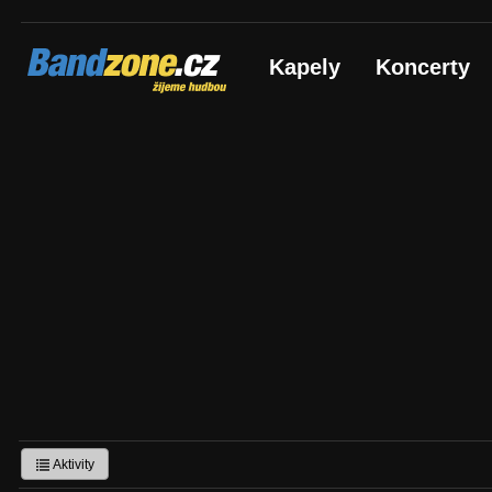
Bandzone.cz
Kapely
Koncerty
žijeme hudbou
Aktivity