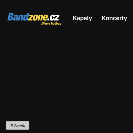
Bandzone.cz
Kapely
Koncerty
žijeme hudbou
Aktivity