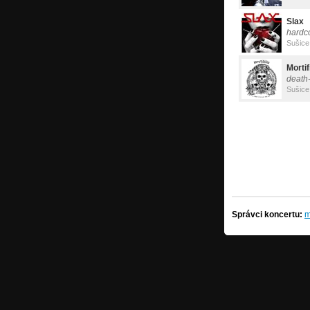
Slax
hardc
Sušice
Mortif
death
Sušice
Správci koncertu:
m