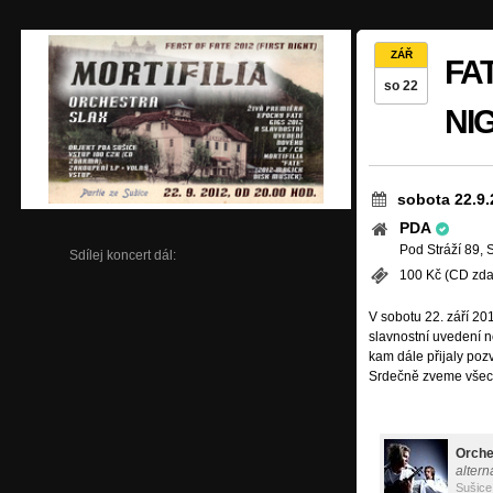
ZÁŘ
FAT
so 22
NI
sobota 22.9.
PDA
Pod Stráží 89, 
Sdílej koncert dál:
100 Kč (CD zd
V sobotu 22. září 2
slavnostní uvedení 
kam dále přijaly p
Srdečně zveme všech
Orche
altern
Sušice