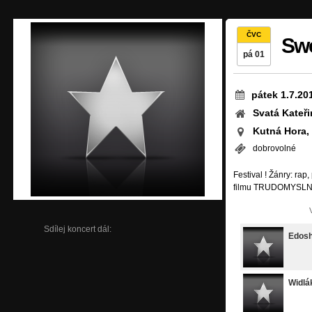
ČVC
Swe
pá 01
pátek 1.7.20
Svatá Kateř
Kutná Hora,
dobrovolné
Festival ! Žánry: rap,
filmu TRUDOMYSL
Sdílej koncert dál:
Edos
Widlá