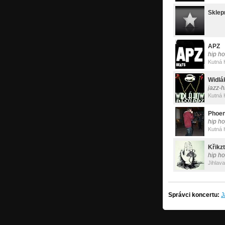
Sklepn
APZ
hip h
Kutná 
Widlá
jazz-h
Kutná 
Phoe
hip h
Křikz
hip h
Jihlava
Správci koncertu:
J