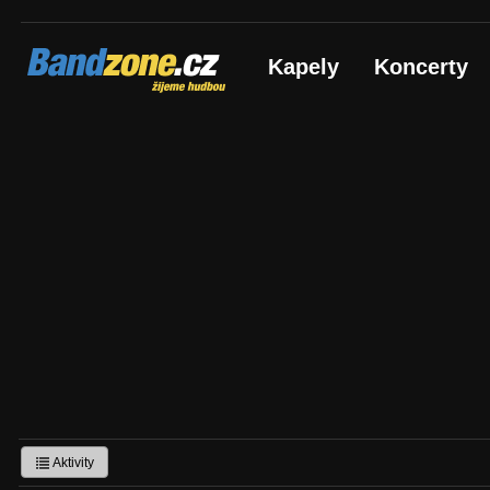
Bandzone.cz
Kapely
Koncerty
žijeme hudbou
Aktivity