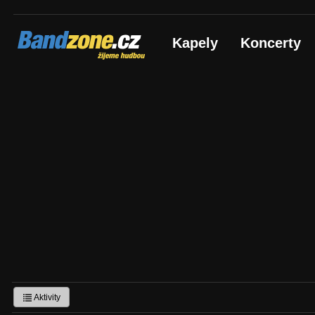
Bandzone.cz
Kapely
Koncerty
žijeme hudbou
Aktivity