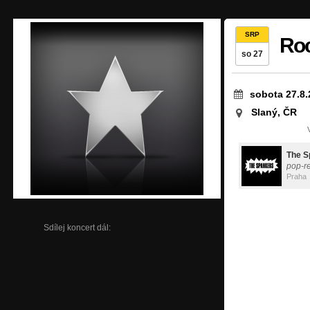
SRP
Roc
so 27
sobota 27.8.
Slaný, ČR
The S
pop-r
Praha
Sdílej koncert dál: