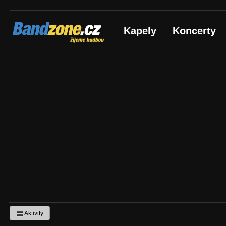
Bandzone.cz
Kapely
Koncerty
žijeme hudbou
Aktivity