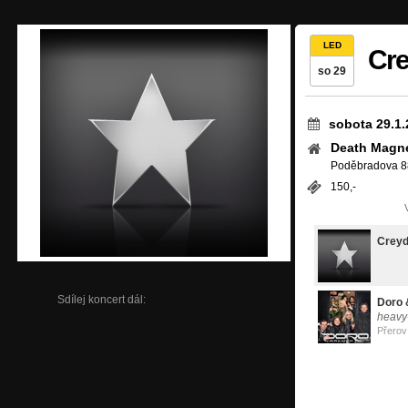
LED
Cre
so 29
sobota 29.1.
Death Magne
Poděbradova 8
150,-
Crey
Sdílej koncert dál:
Doro 
heavy
Přerov