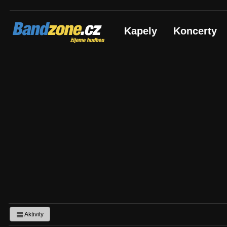
Bandzone.cz
Kapely
Koncerty
žijeme hudbou
Aktivity