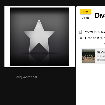
ČVN
Div
čt 30
čtvrtek 30.6
Hradec Král
Ska'n
ska-r
Hradec
Sdílej koncert dál: