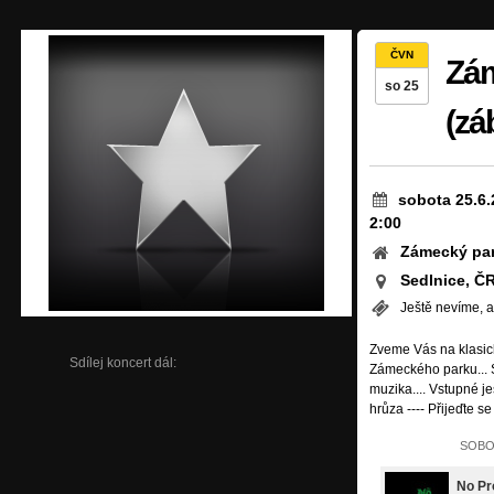
ČVN
Zám
so 25
(zá
sobota 25.6.
2:00
Zámecký par
Sedlnice, Č
Ještě nevíme, a
Zveme Vás na klasic
Sdílej koncert dál:
Zámeckého parku... 
muzika.... Vstupné j
hrůza ---- Přijeďte se 
SOBOT
No P