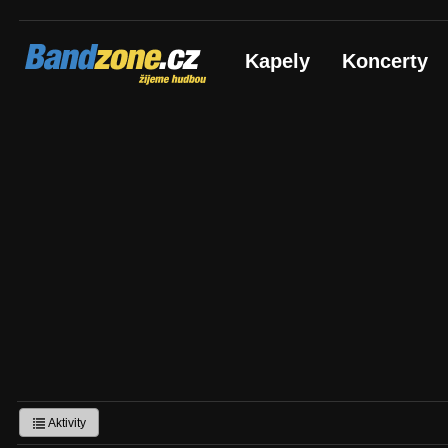
Bandzone.cz
Kapely
Koncerty
žijeme hudbou
Aktivity