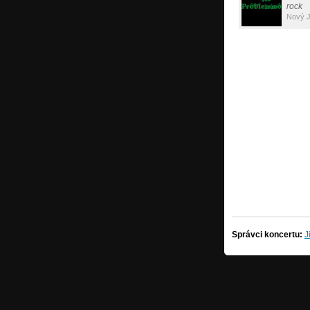
rock
Nový J
Správci koncertu:
Ji