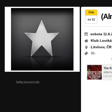
ČVN
(Al
so 11
sobota 11.6.
Klub Loutká
Litvínov, ČR
30,-
The R
altern
Litvíno
Sdílej koncert dál: