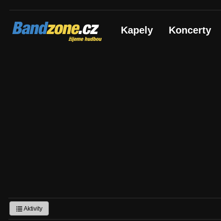
Bandzone.cz
Kapely
Koncerty
žijeme hudbou
Aktivity