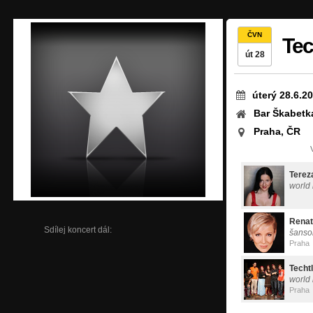
ČVN
Tec
út 28
úterý 28.6.2
Bar Škabetk
Praha, ČR
Terez
world 
Renat
Sdílej koncert dál:
šanso
Praha
Techt
world 
Praha