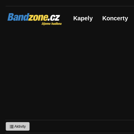
Bandzone.cz
Kapely
Koncerty
žijeme hudbou
Aktivity