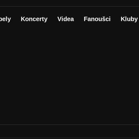
pely
Koncerty
Videa
Fanoušci
Kluby