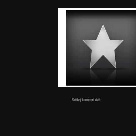
Sdílej koncert dál: