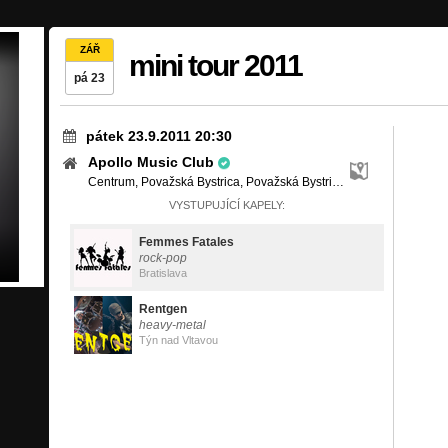
ZÁŘ
mini tour 2011
pá 23
pátek 23.9.2011 20:30
Apollo Music Club
Centrum, Považská Bystrica, Považská Bystrica
VYSTUPUJÍCÍ KAPELY:
Femmes Fatales
rock-pop
Bratislava
Rentgen
heavy-metal
Týn nad Vltavou