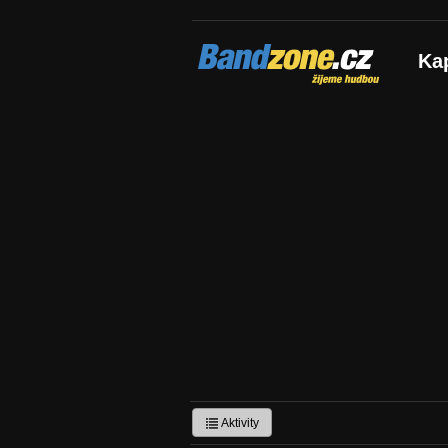
Bandzone.cz
Ka
žijeme hudbou
Aktivity