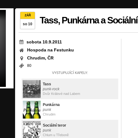
ZÁŘ
Tass, Punkárna a Sociální
so 10
sobota 10.9.2011
Hospoda na Festunku
Chrudim, ČR
80
VYSTUPUJÍCÍ KAPELY:
Tass
punk-rock
Dvůr Králové nad Labem
Punkárna
punk
Chrudim
Sociální teror
punk
Chlum u Třeboně