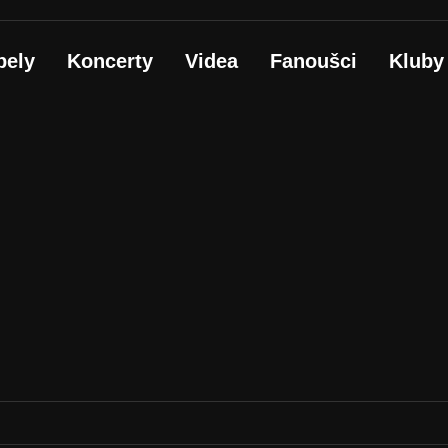
pely
Koncerty
Videa
Fanoušci
Kluby