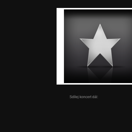
Sdílej koncert dál: