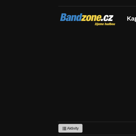
Bandzone.cz
Ka
žijeme hudbou
Aktivity