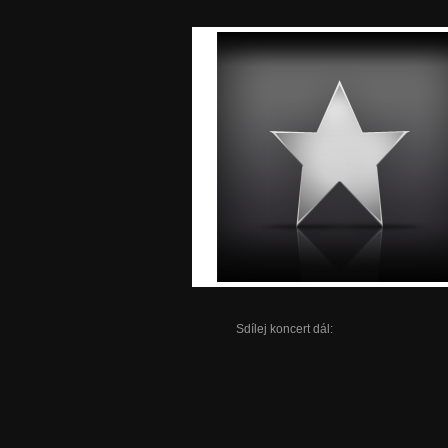
Sdílej koncert dál: