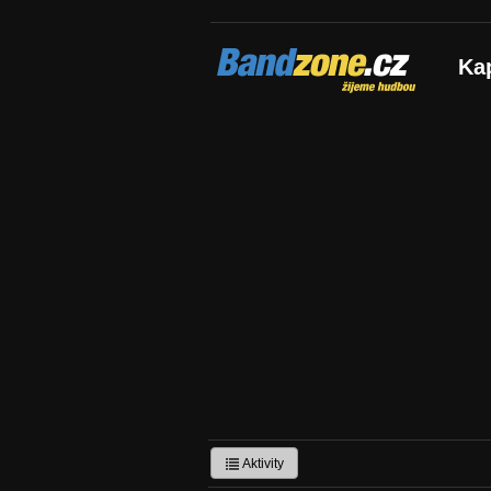
Bandzone.cz
Ka
žijeme hudbou
Aktivity