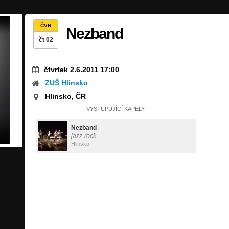
ČVN
Nezband
čt 02
čtvrtek 2.6.2011 17:00
ZUŠ Hlinsko
Hlinsko, ČR
VYSTUPUJÍCÍ KAPELY:
Nezband
jazz-rock
Hlinsko