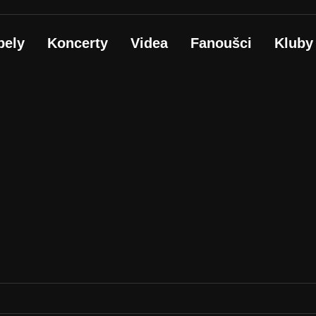
pely
Koncerty
Videa
Fanoušci
Kluby