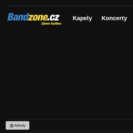
Bandzone.cz
Kapely
Koncerty
žijeme hudbou
Aktivity