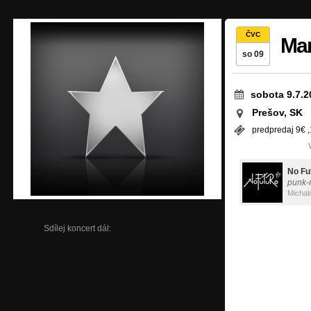
ČVC
Mar
so 09
sobota 9.7.2
Prešov, SK
predpredaj 9€ ,
No Fu
punk-
Michal
Sdílej koncert dál: