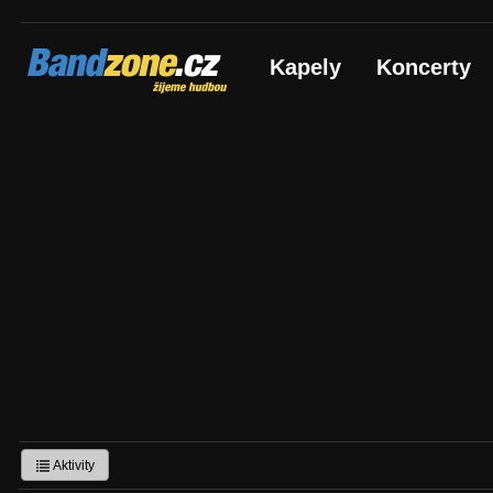
Bandzone.cz
Kapely
Koncerty
žijeme hudbou
Aktivity