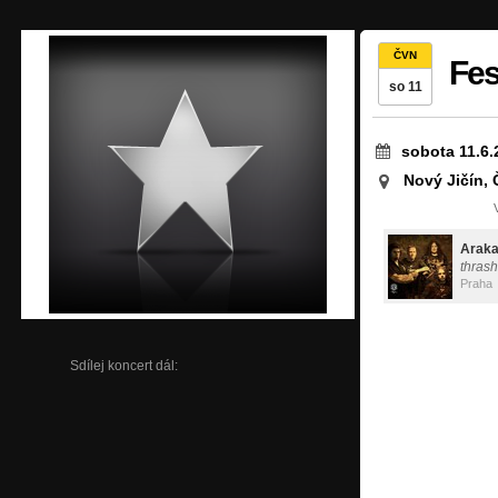
ČVN
Fes
so 11
sobota 11.6.
Nový Jičín,
Araka
thras
Praha
Sdílej koncert dál: