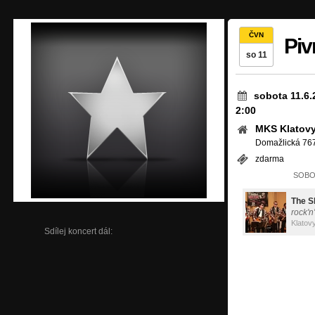
ČVN
Piv
so 11
sobota 11.6.
2:00
MKS Klatov
Domažlická 767
zdarma
SOBOT
The S
rock'n'
Klatov
Sdílej koncert dál: