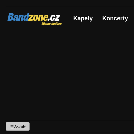
Bandzone.cz
Kapely
Koncerty
žijeme hudbou
Aktivity