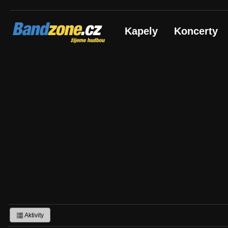
Bandzone.cz
Kapely
Koncerty
žijeme hudbou
Aktivity