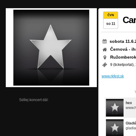
ČVN
Car
so 11
sobota 11.6.
Černová - ih
Ružomberok
9 (ticketportal),
www.rkfest.sk
Sdílej koncert dál:
hex
www.h
Gladi
gladia