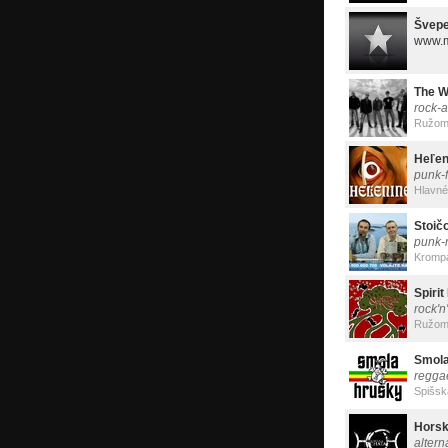
Švep
www.m
The W
rock-a
Ružom
Heľen
punk-f
Hlavné
Stoič
punk-
Kromp
Spirit
rock'n
Ružom
Smola
regga
Spišsk
Horsk
altern