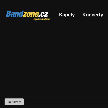
Bandzone.cz
Kapely
Koncerty
žijeme hudbou
Aktivity