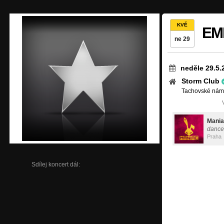
KVĚ
EME
ne 29
neděle 29.5.
Storm Club
Tachovské námě
Mani
dance
Praha
Sdílej koncert dál: