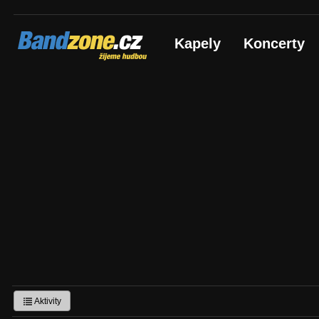
Bandzone.cz
Kapely
Koncerty
žijeme hudbou
Aktivity