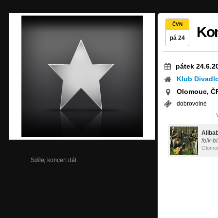
ČVN
Kon
pá 24
pátek 24.6.2
Klub Divadl
Olomouc, Č
dobrovolné
Aliba
folk-b
Olomo
Sdílej koncert dál: