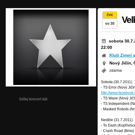
ČVC
Vel
so 30
sobota 30.7.
22:00
Klub Zimní s
Nový Jičín,
zdarma
Sobota (30.7.2011)
- TS Error (Nový Jičín
http://www.faceboo
- TS Wave (Nový Jičí
Sdílej koncert dál:
- TS Independent (No
- Masked Robots (No
Neděle (31.7.2011)
- To Dash (Kopřivnic
- Crash Road (Brno)