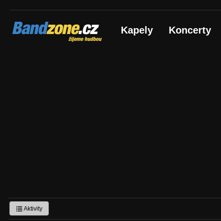
Bandzone.cz
Kapely
Koncerty
žijeme hudbou
Aktivity