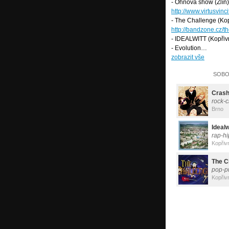
- Ohňová show (Zlín)
http://www.virtusvinc
- The Challenge (Kop
http://bandzone.cz/t
- IDEALWITT (Kopřiv
- Evolution…
zobrazit vše
SOBOT
Crash
rock-
Brno
Idealw
rap-h
Kopřiv
The C
pop-p
Kopřiv