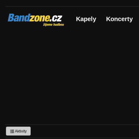
Bandzone.cz
Kapely
Koncerty
žijeme hudbou
Aktivity