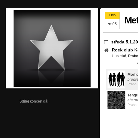
LED
Met
st 05
středa 5.1.2
Rock club K
Husitská, Praha
Morho
progr
Praha
Tengr
altern
Sdílej koncert dál:
Praha